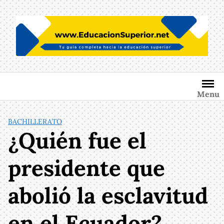
Saltar
al
contenido
Menu
BACHILLERATO
¿Quién fue el
presidente que
abolió la esclavitud
en el Ecuador?