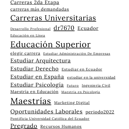
Carreras 2da Etapa
carreras más demandadas
Carreras Universitarias
dr7670
Ecuador
Desarrollo Profesional
Educación en Línea
Educación Superior
elegir carrera
Estudiar Administración De Empresas
Estudiar Arquitectura
Estudiar Derecho
Estudiar en Ecuador
Estudiar en España
estudiar en la universidad
Estudiar Psicología
Ingeniería Civil
Futuro
Maestría en Educación
Maestría en Psicología
Maestrías
Marketing Digital
Oportunidades Laborales
periodo2022
Pontificia Universidad Católica del Ecuador
Pregrado
Recursos Humanos