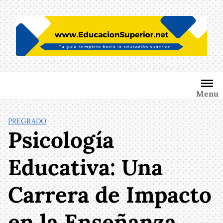
Saltar
al
contenido
Menu
PREGRADO
Psicología
Educativa: Una
Carrera de Impacto
en la Enseñanza