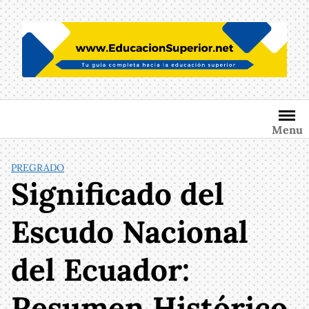
Saltar
al
contenido
Menu
PREGRADO
Significado del
Escudo Nacional
del Ecuador:
Resumen Histórico