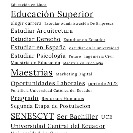
Educación en Línea
Educación Superior
elegir carrera
Estudiar Administración De Empresas
Estudiar Arquitectura
Estudiar Derecho
Estudiar en Ecuador
Estudiar en España
estudiar en la universidad
Estudiar Psicología
Ingeniería Civil
Futuro
Maestría en Educación
Maestría en Psicología
Maestrías
Marketing Digital
Oportunidades Laborales
periodo2022
Pontificia Universidad Católica del Ecuador
Pregrado
Recursos Humanos
Segunda Etapa de Postulacion
SENESCYT
Ser Bachiller
UCE
Universidad Central del Ecuador