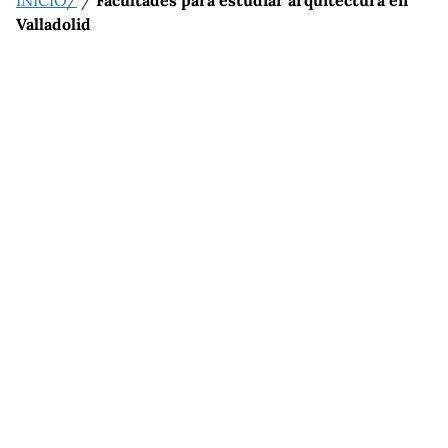
INICIO/
/
Facultades para estudiar arquitectura en
Valladolid