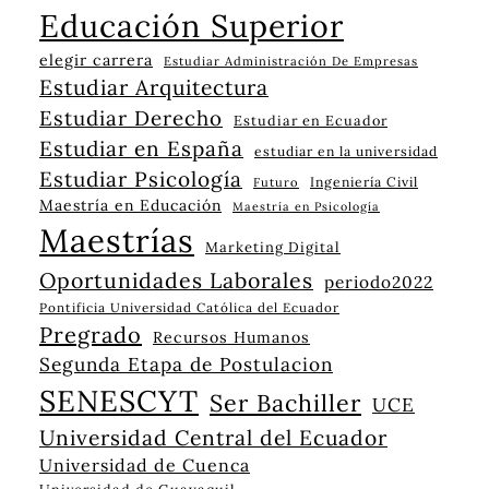
Educación Superior
elegir carrera
Estudiar Administración De Empresas
Estudiar Arquitectura
Estudiar Derecho
Estudiar en Ecuador
Estudiar en España
estudiar en la universidad
Estudiar Psicología
Ingeniería Civil
Futuro
Maestría en Educación
Maestría en Psicología
Maestrías
Marketing Digital
Oportunidades Laborales
periodo2022
Pontificia Universidad Católica del Ecuador
Pregrado
Recursos Humanos
Segunda Etapa de Postulacion
SENESCYT
Ser Bachiller
UCE
Universidad Central del Ecuador
Universidad de Cuenca