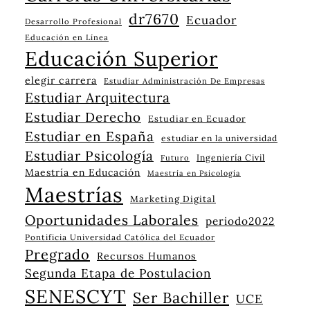
dr7670
Ecuador
Desarrollo Profesional
Educación en Línea
Educación Superior
elegir carrera
Estudiar Administración De Empresas
Estudiar Arquitectura
Estudiar Derecho
Estudiar en Ecuador
Estudiar en España
estudiar en la universidad
Estudiar Psicología
Ingeniería Civil
Futuro
Maestría en Educación
Maestría en Psicología
Maestrías
Marketing Digital
Oportunidades Laborales
periodo2022
Pontificia Universidad Católica del Ecuador
Pregrado
Recursos Humanos
Segunda Etapa de Postulacion
SENESCYT
Ser Bachiller
UCE