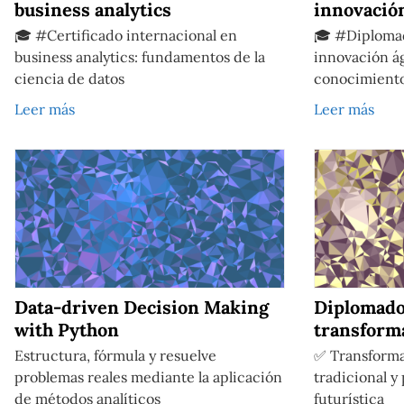
business analytics
innovación
🎓 #Certificado internacional en
🎓 #Diplomad
business analytics: fundamentos de la
innovación ág
ciencia de datos
conocimient
Leer más
Leer más
Data-driven Decision Making
Diplomado
with Python
transform
Estructura, fórmula y resuelve
✅ Transforma
problemas reales mediante la aplicación
tradicional y
de métodos analíticos
futurística