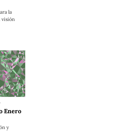
ara la
 visión
y
o Enero
ón y