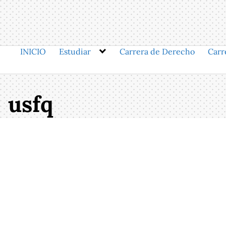
Saltar
al
contenido
INICIO
Estudiar
Carrera de Derecho
Carr
usfq