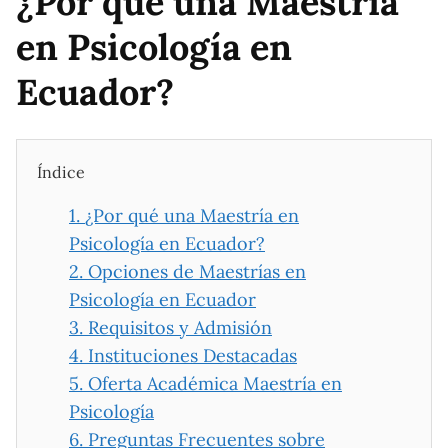
¿Por qué una Maestría
en Psicología en
Ecuador?
Índice
1.
¿Por qué una Maestría en
Psicología en Ecuador?
2.
Opciones de Maestrías en
Psicología en Ecuador
3.
Requisitos y Admisión
4.
Instituciones Destacadas
5.
Oferta Académica Maestría en
Psicología
6.
Preguntas Frecuentes sobre