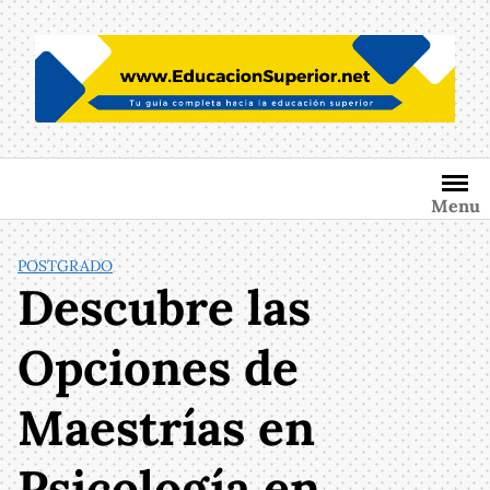
Saltar
al
contenido
Menu
POSTGRADO
Descubre las
Opciones de
Maestrías en
Psicología en