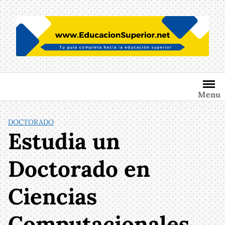
Saltar
al
contenido
Menu
DOCTORADO
Estudia un
Doctorado en
Ciencias
Computacionales