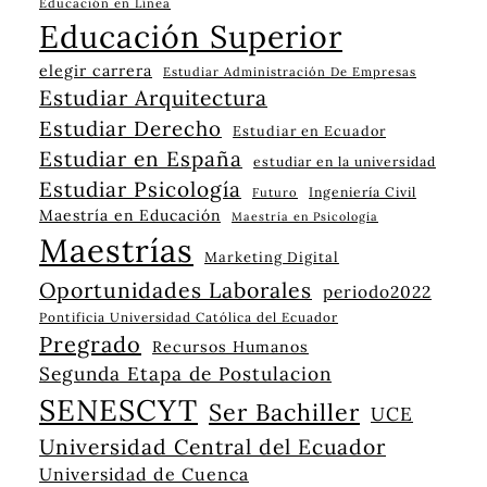
Educación en Línea
Educación Superior
elegir carrera
Estudiar Administración De Empresas
Estudiar Arquitectura
Estudiar Derecho
Estudiar en Ecuador
Estudiar en España
estudiar en la universidad
Estudiar Psicología
Ingeniería Civil
Futuro
Maestría en Educación
Maestría en Psicología
Maestrías
Marketing Digital
Oportunidades Laborales
periodo2022
Pontificia Universidad Católica del Ecuador
Pregrado
Recursos Humanos
Segunda Etapa de Postulacion
SENESCYT
Ser Bachiller
UCE
Universidad Central del Ecuador
Universidad de Cuenca