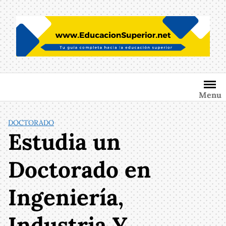
Saltar
al
contenido
Menu
DOCTORADO
Estudia un
Doctorado en
Ingeniería,
Industria Y