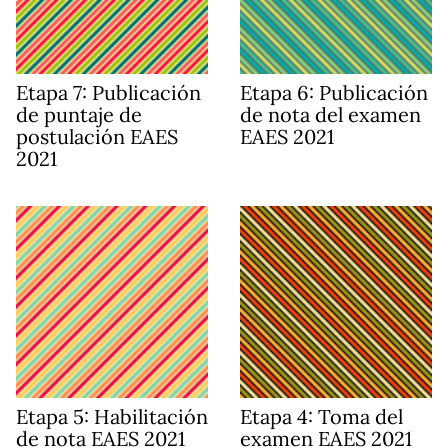
Etapa 7: Publicación
Etapa 6: Publicación
de puntaje de
de nota del examen
postulación EAES
EAES 2021
2021
Etapa 5: Habilitación
Etapa 4: Toma del
de nota EAES 2021
examen EAES 2021