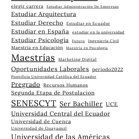
elegir carrera
Estudiar Administración De Empresas
Estudiar Arquitectura
Estudiar Derecho
Estudiar en Ecuador
Estudiar en España
estudiar en la universidad
Estudiar Psicología
Ingeniería Civil
Futuro
Maestría en Educación
Maestría en Psicología
Maestrías
Marketing Digital
Oportunidades Laborales
periodo2022
Pontificia Universidad Católica del Ecuador
Pregrado
Recursos Humanos
Segunda Etapa de Postulacion
SENESCYT
Ser Bachiller
UCE
Universidad Central del Ecuador
Universidad de Cuenca
Universidad de Guayaquil
Universidad de las Américas