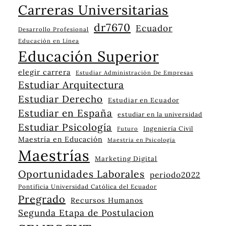
Carreras Universitarias
dr7670
Ecuador
Desarrollo Profesional
Educación en Línea
Educación Superior
elegir carrera
Estudiar Administración De Empresas
Estudiar Arquitectura
Estudiar Derecho
Estudiar en Ecuador
Estudiar en España
estudiar en la universidad
Estudiar Psicología
Ingeniería Civil
Futuro
Maestría en Educación
Maestría en Psicología
Maestrías
Marketing Digital
Oportunidades Laborales
periodo2022
Pontificia Universidad Católica del Ecuador
Pregrado
Recursos Humanos
Segunda Etapa de Postulacion