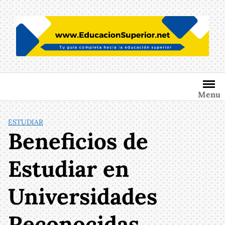
Saltar
al
contenido
Menu
ESTUDIAR
Beneficios de
Estudiar en
Universidades
Reconocidas