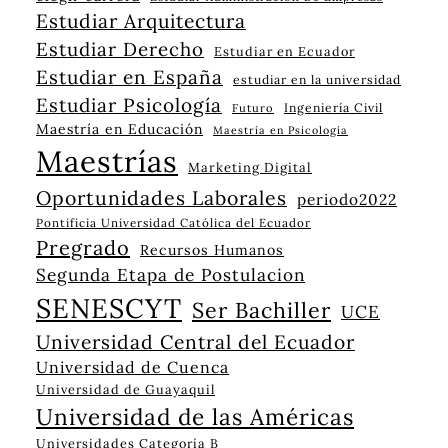
Estudiar Arquitectura
Estudiar Derecho
Estudiar en Ecuador
Estudiar en España
estudiar en la universidad
Estudiar Psicología
Ingeniería Civil
Futuro
Maestría en Educación
Maestría en Psicología
Maestrías
Marketing Digital
Oportunidades Laborales
periodo2022
Pontificia Universidad Católica del Ecuador
Pregrado
Recursos Humanos
Segunda Etapa de Postulacion
SENESCYT
Ser Bachiller
UCE
Universidad Central del Ecuador
Universidad de Cuenca
Universidad de Guayaquil
Universidad de las Américas
Universidades Categoría B