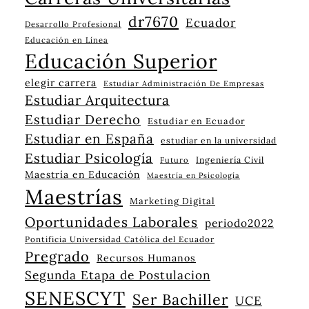
dr7670
Ecuador
Desarrollo Profesional
Educación en Línea
Educación Superior
elegir carrera
Estudiar Administración De Empresas
Estudiar Arquitectura
Estudiar Derecho
Estudiar en Ecuador
Estudiar en España
estudiar en la universidad
Estudiar Psicología
Ingeniería Civil
Futuro
Maestría en Educación
Maestría en Psicología
Maestrías
Marketing Digital
Oportunidades Laborales
periodo2022
Pontificia Universidad Católica del Ecuador
Pregrado
Recursos Humanos
Segunda Etapa de Postulacion
SENESCYT
Ser Bachiller
UCE