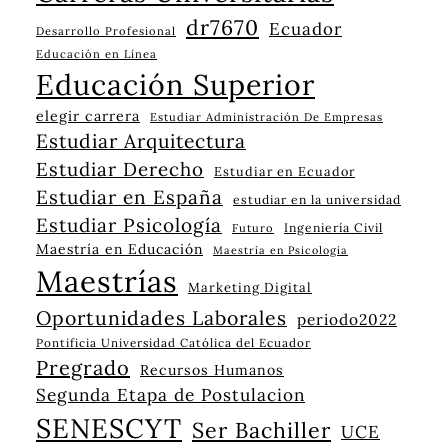
dr7670
Ecuador
Desarrollo Profesional
Educación en Línea
Educación Superior
elegir carrera
Estudiar Administración De Empresas
Estudiar Arquitectura
Estudiar Derecho
Estudiar en Ecuador
Estudiar en España
estudiar en la universidad
Estudiar Psicología
Ingeniería Civil
Futuro
Maestría en Educación
Maestría en Psicología
Maestrías
Marketing Digital
Oportunidades Laborales
periodo2022
Pontificia Universidad Católica del Ecuador
Pregrado
Recursos Humanos
Segunda Etapa de Postulacion
SENESCYT
Ser Bachiller
UCE