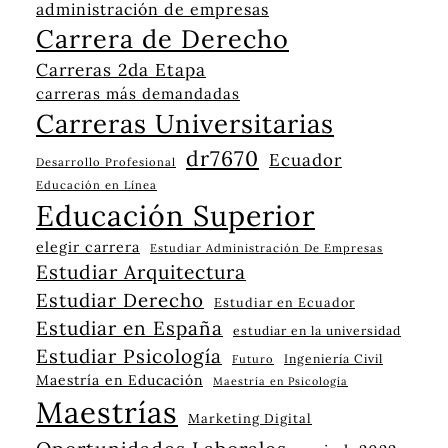
administración de empresas
Carrera de Derecho
Carreras 2da Etapa
carreras más demandadas
Carreras Universitarias
dr7670
Ecuador
Desarrollo Profesional
Educación en Línea
Educación Superior
elegir carrera
Estudiar Administración De Empresas
Estudiar Arquitectura
Estudiar Derecho
Estudiar en Ecuador
Estudiar en España
estudiar en la universidad
Estudiar Psicología
Ingeniería Civil
Futuro
Maestría en Educación
Maestría en Psicología
Maestrías
Marketing Digital