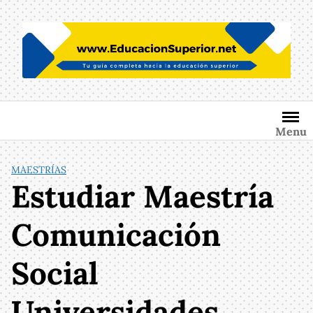
Saltar
al
contenido
Menu
MAESTRÍAS
Estudiar Maestría
Comunicación
Social
Universidades