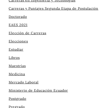
Carreras en Ingeniería y Tecnologías
Carreras y Puntajes Segunda Etapa de Postulación
Doctorado
EAES 2021
Elección de Carreras
Elecciones
Estudiar
Libros
Maestrías
Medicina
Mercado Laboral
Ministerio de Educación Ecuador
Postgrado
Pregrado