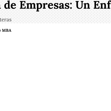
ón de Empresas: Un E
teras
ue MBA