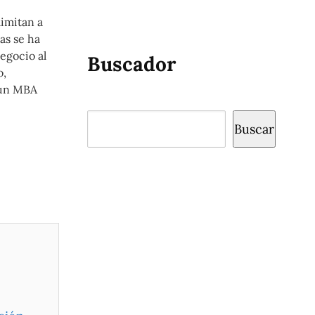
limitan a
as se ha
egocio al
Buscador
o,
 un MBA
Buscar
Buscar