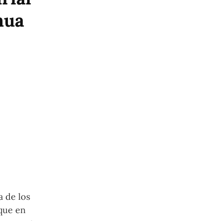
nua
a de los
oque en