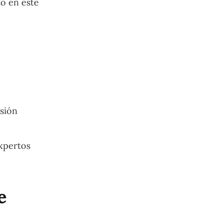
to en este
nsión
xpertos
e