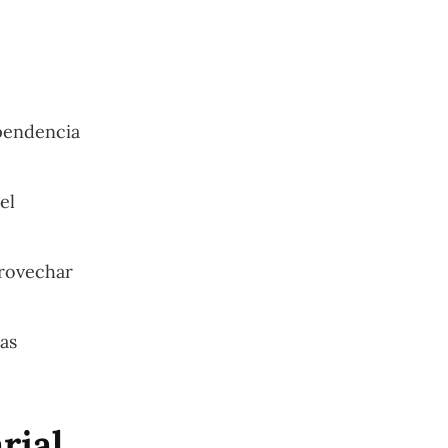
ependencia
el
rovechar
as
rial