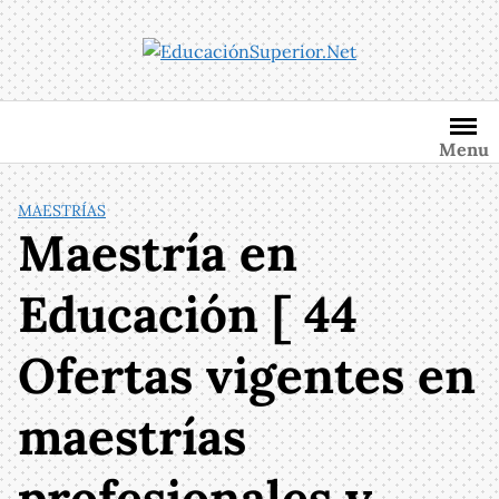
Saltar
al
contenido
Menu
MAESTRÍAS
Maestría en
Educación [ 44
Ofertas vigentes en
maestrías
profesionales y