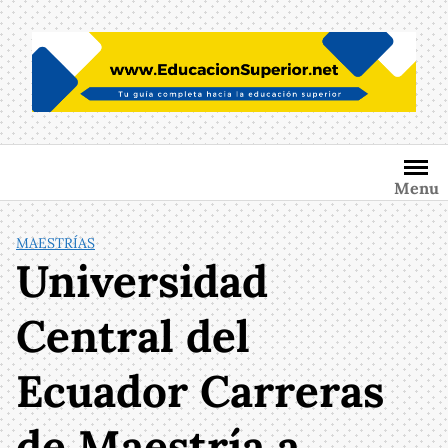
Saltar
al
contenido
Menu
MAESTRÍAS
Universidad
Central del
Ecuador Carreras
de Maestría a