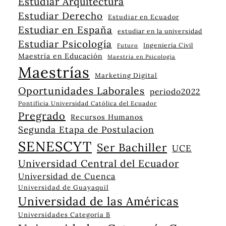
Estudiar Arquitectura
Estudiar Derecho
Estudiar en Ecuador
Estudiar en España
estudiar en la universidad
Estudiar Psicología
Ingeniería Civil
Futuro
Maestría en Educación
Maestría en Psicología
Maestrías
Marketing Digital
Oportunidades Laborales
periodo2022
Pontificia Universidad Católica del Ecuador
Pregrado
Recursos Humanos
Segunda Etapa de Postulacion
SENESCYT
Ser Bachiller
UCE
Universidad Central del Ecuador
Universidad de Cuenca
Universidad de Guayaquil
Universidad de las Américas
Universidades Categoría B