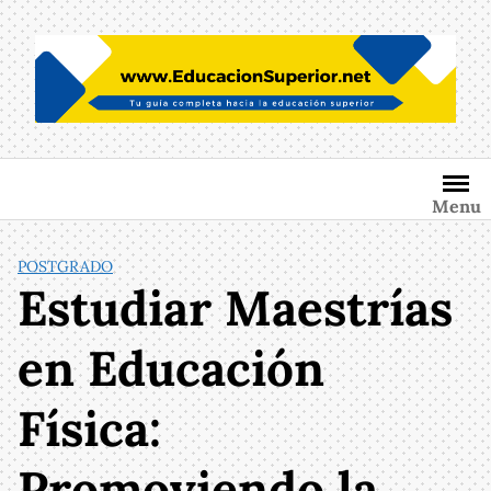
Saltar
al
contenido
Menu
POSTGRADO
Estudiar Maestrías
en Educación
Física:
Promoviendo la