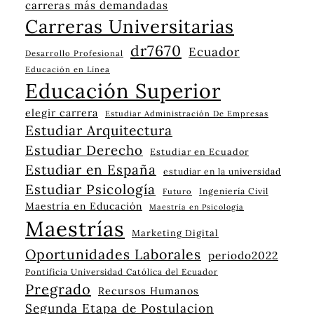
carreras más demandadas
Carreras Universitarias
dr7670
Ecuador
Desarrollo Profesional
Educación en Línea
Educación Superior
elegir carrera
Estudiar Administración De Empresas
Estudiar Arquitectura
Estudiar Derecho
Estudiar en Ecuador
Estudiar en España
estudiar en la universidad
Estudiar Psicología
Ingeniería Civil
Futuro
Maestría en Educación
Maestría en Psicología
Maestrías
Marketing Digital
Oportunidades Laborales
periodo2022
Pontificia Universidad Católica del Ecuador
Pregrado
Recursos Humanos
Segunda Etapa de Postulacion