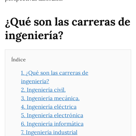
¿Qué son las carreras de
ingeniería?
Índice
1.
¿Qué son las carreras de
ingeniería?
2.
Ingeniería civil.
3.
Ingeniería mecánica.
4.
Ingeniería eléctrica
5.
Ingeniería electrónica
6.
Ingeniería informática
7.
Ingeniería industrial