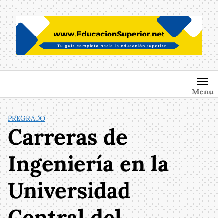
Saltar
al
contenido
Menu
PREGRADO
Carreras de
Ingeniería en la
Universidad
Central del