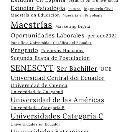
estudiar en la universidad
Estudiar Psicología
Ingeniería Civil
Futuro
Maestría en Educación
Maestría en Psicología
Maestrías
Marketing Digital
Oportunidades Laborales
periodo2022
Pontificia Universidad Católica del Ecuador
Pregrado
Recursos Humanos
Segunda Etapa de Postulacion
SENESCYT
Ser Bachiller
UCE
Universidad Central del Ecuador
Universidad de Cuenca
Universidad de Guayaquil
Universidad de las Américas
Universidades Categoría B
Universidades Categoría C
Universidades en Ecuador
Universidades Extranjeras