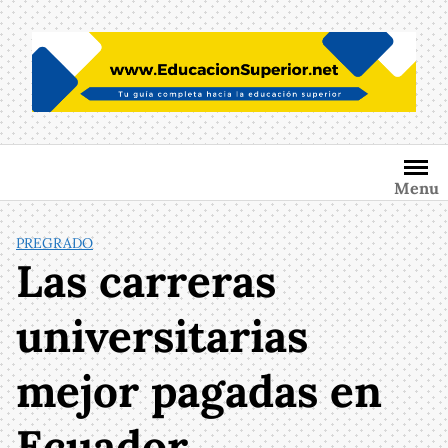
Saltar
al
contenido
Menu
PREGRADO
Las carreras
universitarias
mejor pagadas en
Ecuador