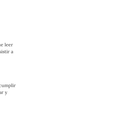
e leer
istir a
 cumplir
ar y