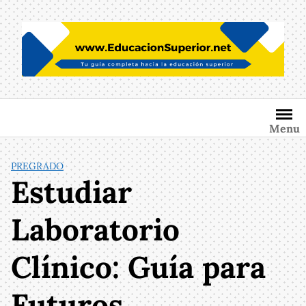
Saltar
al
contenido
Menu
PREGRADO
Estudiar
Laboratorio
Clínico: Guía para
Futuros