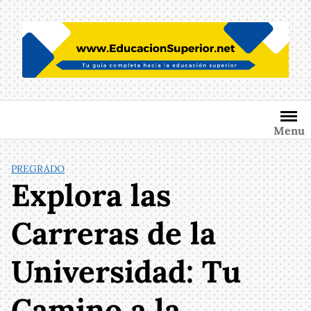
Saltar
al
contenido
Menu
PREGRADO
Explora las
Carreras de la
Universidad: Tu
Camino a la