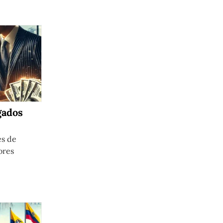
gados
es de
ores