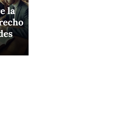
e la
recho
des