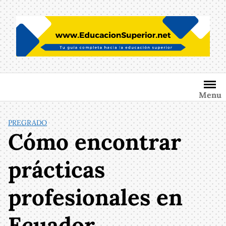
Saltar
al
contenido
Menu
PREGRADO
Cómo encontrar
prácticas
profesionales en
Ecuador