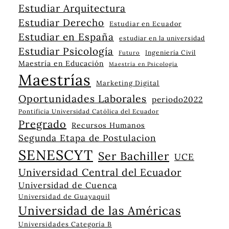
Estudiar Arquitectura
Estudiar Derecho
Estudiar en Ecuador
Estudiar en España
estudiar en la universidad
Estudiar Psicología
Ingeniería Civil
Futuro
Maestría en Educación
Maestría en Psicología
Maestrías
Marketing Digital
Oportunidades Laborales
periodo2022
Pontificia Universidad Católica del Ecuador
Pregrado
Recursos Humanos
Segunda Etapa de Postulacion
SENESCYT
Ser Bachiller
UCE
Universidad Central del Ecuador
Universidad de Cuenca
Universidad de Guayaquil
Universidad de las Américas
Universidades Categoría B