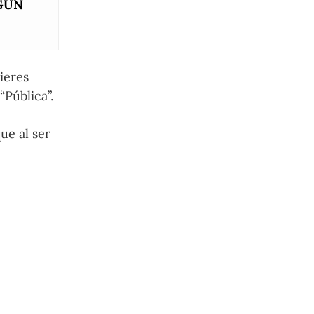
GUN
ieres
“Pública”.
ue al ser