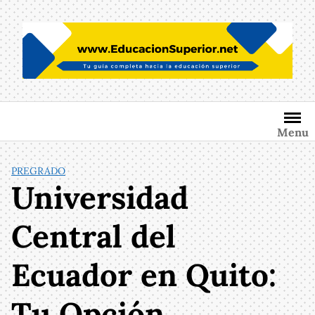
Saltar
al
contenido
Menu
PREGRADO
Universidad
Central del
Ecuador en Quito:
Tu Opción