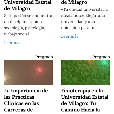
Universidad Estatal
de Milagro
de Milagro
«Tu ciudad universitaria
ideal»Índice Elegir una
Si tu pasión se encuentra
universidad y una
en disciplinas como
ubicación para tus
sociología, psicología,
trabajo social
Leer más
Leer más
Pregrado
Pregrado
La Importancia de
Fisioterapia en la
las Prácticas
Universidad Estatal
Clínicas en las
de Milagro: Tu
Carreras de
Camino Hacia la