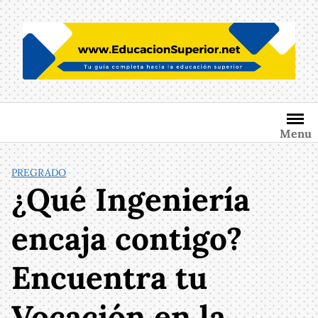
Saltar
al
contenido
Menu
PREGRADO
¿Qué Ingeniería
encaja contigo?
Encuentra tu
Vocación en la