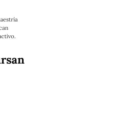
aestría
zcan
ctivo.
ursan