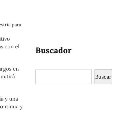
estría para
itivo
s con el
Buscador
argos en
Buscar
rmitirá
Buscar
ía y una
continua y