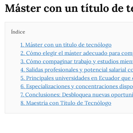
Máster con un título de 
Índice
1.
Máster con un título de tecnólogo
2.
Cómo elegir el máster adecuado para comp
3.
Cómo compaginar trabajo y estudios mient
4.
Salidas profesionales y potencial salarial 
5.
Principales universidades en Ecuador que
6.
Especializaciones y concentraciones disp
7.
Conclusiones: Desbloquea nuevas oportuni
8.
Maestría con Título de Tecnólogo