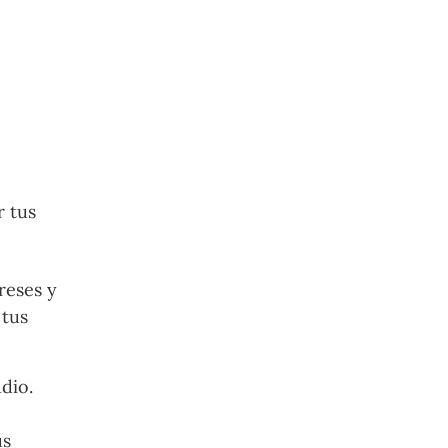
r tus
reses y
 tus
dio.
us