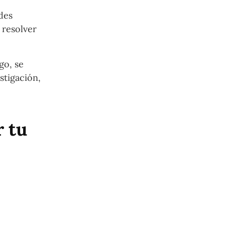
des
 resolver
go, se
stigación,
 tu