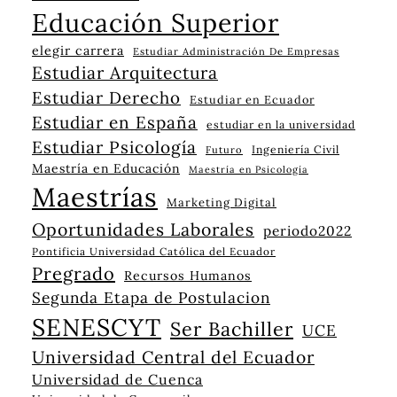
Educación Superior
elegir carrera
Estudiar Administración De Empresas
Estudiar Arquitectura
Estudiar Derecho
Estudiar en Ecuador
Estudiar en España
estudiar en la universidad
Estudiar Psicología
Ingeniería Civil
Futuro
Maestría en Educación
Maestría en Psicología
Maestrías
Marketing Digital
Oportunidades Laborales
periodo2022
Pontificia Universidad Católica del Ecuador
Pregrado
Recursos Humanos
Segunda Etapa de Postulacion
SENESCYT
Ser Bachiller
UCE
Universidad Central del Ecuador
Universidad de Cuenca