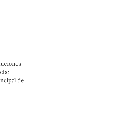
tuciones
debe
incipal de