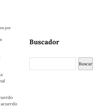
tos por
s
Buscador
e
Buscar
Buscar
ta
nal
acuerdo
l acuerdo