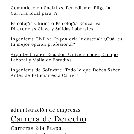
Comunicación Social vs. Periodismo: Elige la
Carrera Ideal para Ti
Psicología Clínica o Psicología Educativa:
Diferencias Clave y Salidas Laborales
Ingeniería Civil vs. Ingeniería Industrial: ¿Cuál es
tu mejor opción profesional?
Arquitectura en Ecuador: Universidades, Campo
Laboral y Malla de Estudios
Ingeniería de Software: Todo lo que Debes Saber
Antes de Estudiar esta Carrera
administración de empresas
Carrera de Derecho
Carreras 2da Etapa