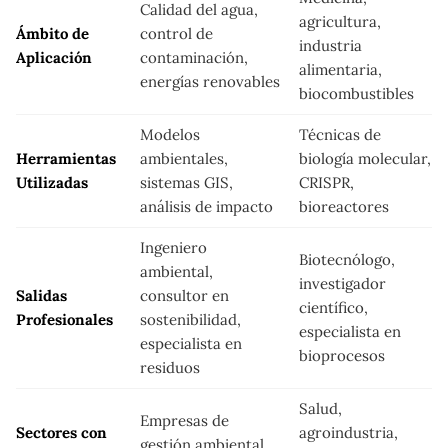
Calidad del agua,
agricultura,
Ámbito de
control de
industria
Aplicación
contaminación,
alimentaria,
energías renovables
biocombustibles
Modelos
Técnicas de
Herramientas
ambientales,
biología molecular,
Utilizadas
sistemas GIS,
CRISPR,
análisis de impacto
bioreactores
Ingeniero
Biotecnólogo,
ambiental,
investigador
Salidas
consultor en
científico,
Profesionales
sostenibilidad,
especialista en
especialista en
bioprocesos
residuos
Salud,
Empresas de
Sectores con
agroindustria,
gestión ambiental,