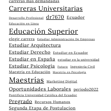
carreras más demandadas
Carreras Universitarias
dr7670
Ecuador
Desarrollo Profesional
Educación en Línea
Educación Superior
elegir carrera
Estudiar Administración De Empresas
Estudiar Arquitectura
Estudiar Derecho
Estudiar en Ecuador
Estudiar en España
estudiar en la universidad
Estudiar Psicología
Ingeniería Civil
Futuro
Maestría en Educación
Maestría en Psicología
Maestrías
Marketing Digital
Oportunidades Laborales
periodo2022
Pontificia Universidad Católica del Ecuador
Pregrado
Recursos Humanos
Segunda Etapa de Postulacion