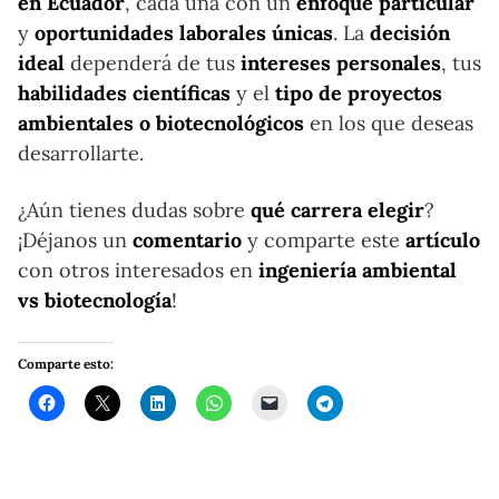
en Ecuador
, cada una con un
enfoque particular
y
oportunidades laborales únicas
. La
decisión
ideal
dependerá de tus
intereses personales
, tus
habilidades científicas
y el
tipo de proyectos
ambientales o biotecnológicos
en los que deseas
desarrollarte.
¿Aún tienes dudas sobre
qué carrera elegir
?
¡Déjanos un
comentario
y comparte este
artículo
con otros interesados en
ingeniería ambiental
vs biotecnología
!
Comparte esto: