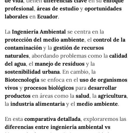
de vida
, tienen
diferencias clave
en su
enfoque
profesional
,
áreas de estudio
y
oportunidades
laborales
en
Ecuador
.
La
Ingeniería Ambiental
se centra en la
protección del medio ambiente
, el
control de la
contaminación
y la
gestión de recursos
naturales
, abordando problemas como la
calidad
del agua
, el
manejo de residuos
y la
sostenibilidad urbana
. En cambio, la
Biotecnología
se enfoca en el
uso de organismos
vivos
y
procesos biológicos
para
desarrollar
productos
en áreas como la
salud
, la
agricultura
,
la
industria alimentaria
y el
medio ambiente
.
En esta
comparativa detallada
, exploraremos las
diferencias entre ingeniería ambiental vs