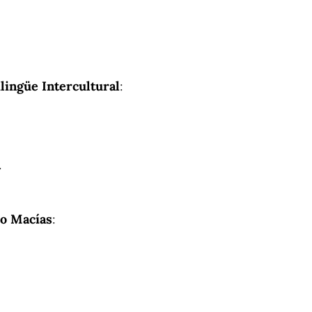
lingüe Intercultural
:
.
io Macías
: