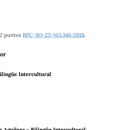
2 puntos ​
RPC-SO-23-NO.346-2018
.
dor
ilingüe Intercultural
:
.
 Aguilera – Bilingüe Intercultural
: