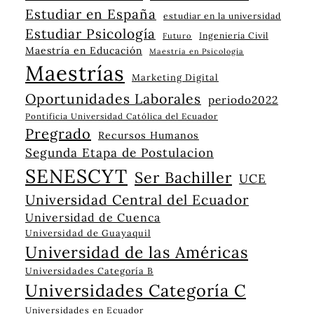
Estudiar en España
estudiar en la universidad
Estudiar Psicología
Ingeniería Civil
Futuro
Maestría en Educación
Maestría en Psicología
Maestrías
Marketing Digital
Oportunidades Laborales
periodo2022
Pontificia Universidad Católica del Ecuador
Pregrado
Recursos Humanos
Segunda Etapa de Postulacion
SENESCYT
Ser Bachiller
UCE
Universidad Central del Ecuador
Universidad de Cuenca
Universidad de Guayaquil
Universidad de las Américas
Universidades Categoría B
Universidades Categoría C
Universidades en Ecuador