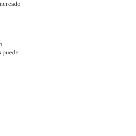
 mercado
n
es puede