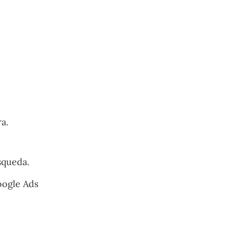
a.
squeda.
oogle Ads