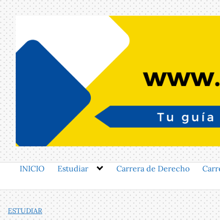
Saltar
al
contenido
INICIO
Estudiar
Carrera de Derecho
Carr
ESTUDIAR