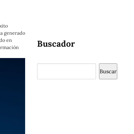
xito
 ha generado
ado en
Buscador
formación
Buscar
Buscar