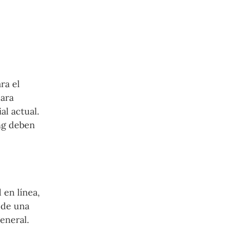
ra el
para
al actual.
ing deben
 en línea,
 de una
eneral.