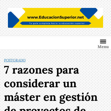
Saltar
al
contenido
Menu
POSTGRADO
7 razones para
considerar un
máster en gestión
de proyectos de