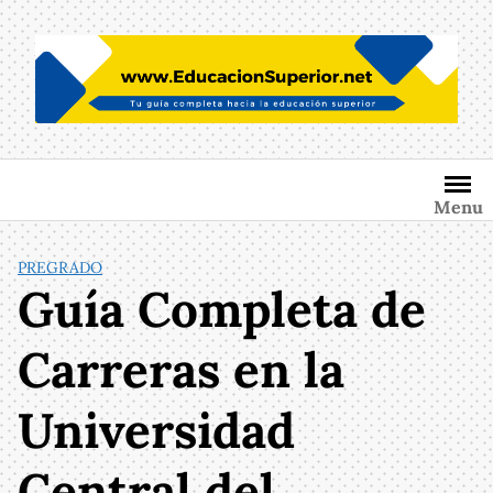
Saltar
al
contenido
Menu
PREGRADO
Guía Completa de
Carreras en la
Universidad
Central del