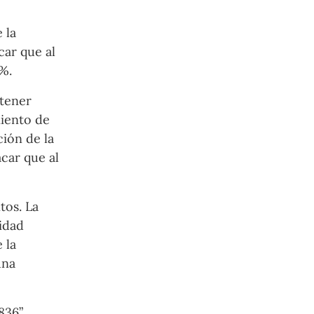
 la
car que al
%.
 tener
miento de
ción de la
car que al
tos. La
sidad
 la
una
836”