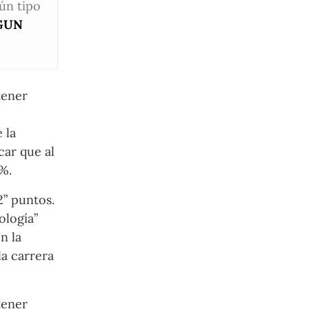
gún tipo
GUN
tener
 la
car que al
%.
2” puntos.
ología”
n la
la carrera
tener