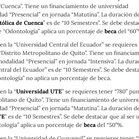
 “Cuenca”. Tiene un financiamiento de universidad
ad “Presencial” en jornada “Matutina”. La duración de
tólica de Cuenca
” es de “10 Semestres”. Se debe desta
de “Odontología” aplica un porcentaje de
beca
del “60”
 en la “Universidad Central del Ecuador” se requieres
 “Distrito Metropolitano de Quito”. Tiene un financia
odalidad “Presencial” en jornada “Intensiva”. La dura
tral del Ecuador” es de “10 Semestres”. Se debe desta
ontología” no aplica un porcentaje de beca.
en la “
Universidad UTE
” se requieres tener “780” pun
olitano de Quito”. Tiene un financiamiento de univer
ad “Presencial” en jornada “Matutina”. La duración de
TE
” es de “10 Semestres”. Se debe destacar que al ser 
tología” aplica un porcentaje de
beca
del “50”%.
 en la “Universidad de Guayaquil” se requieres tener “