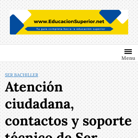
Saltar
al
contenido
Menu
SER BACHILLER
Atención
ciudadana,
contactos y soporte
técnico de Ser