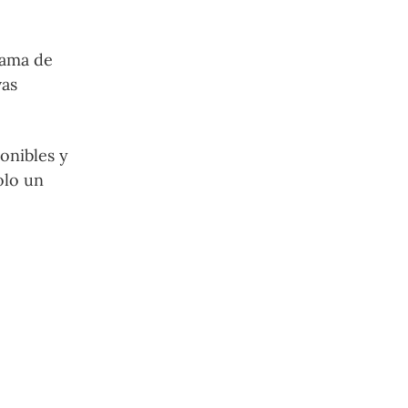
gama de
vas
onibles y
olo un