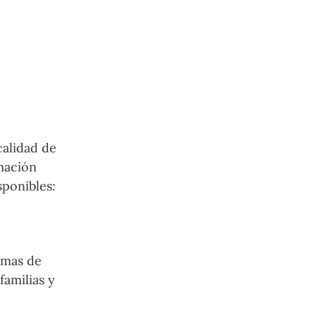
calidad de
mación
sponibles:
emas de
familias y