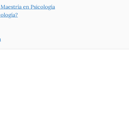
 Maestría en Psicología
cología?
a