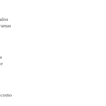
ados
gramas
s
de
s como