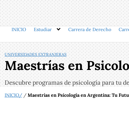
Saltar
al
contenido
INICIO
Estudiar
Carrera de Derecho
Carr
UNIVERSIDADES EXTRANJERAS
Maestrías en Psicolo
Descubre programas de psicología para tu de
INICIO/
/
Maestrías en Psicología en Argentina: Tu Futu