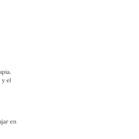
apia.
 y el
ajar en