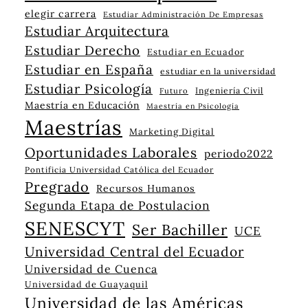
elegir carrera
Estudiar Administración De Empresas
Estudiar Arquitectura
Estudiar Derecho
Estudiar en Ecuador
Estudiar en España
estudiar en la universidad
Estudiar Psicología
Ingeniería Civil
Futuro
Maestría en Educación
Maestría en Psicología
Maestrías
Marketing Digital
Oportunidades Laborales
periodo2022
Pontificia Universidad Católica del Ecuador
Pregrado
Recursos Humanos
Segunda Etapa de Postulacion
SENESCYT
Ser Bachiller
UCE
Universidad Central del Ecuador
Universidad de Cuenca
Universidad de Guayaquil
Universidad de las Américas