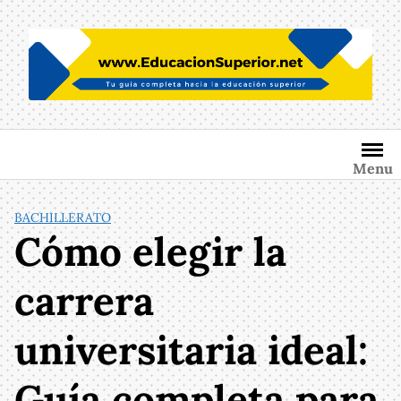
Saltar
al
contenido
Menu
BACHILLERATO
Cómo elegir la
carrera
universitaria ideal:
Guía completa para