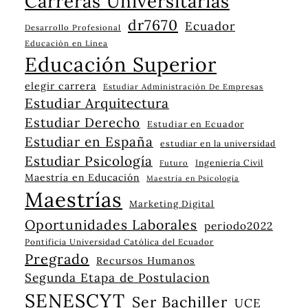
Carreras Universitarias
dr7670
Ecuador
Desarrollo Profesional
Educación en Línea
Educación Superior
elegir carrera
Estudiar Administración De Empresas
Estudiar Arquitectura
Estudiar Derecho
Estudiar en Ecuador
Estudiar en España
estudiar en la universidad
Estudiar Psicología
Ingeniería Civil
Futuro
Maestría en Educación
Maestría en Psicología
Maestrías
Marketing Digital
Oportunidades Laborales
periodo2022
Pontificia Universidad Católica del Ecuador
Pregrado
Recursos Humanos
Segunda Etapa de Postulacion
SENESCYT
Ser Bachiller
UCE