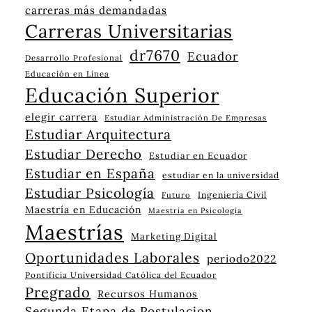
carreras más demandadas
Carreras Universitarias
dr7670
Ecuador
Desarrollo Profesional
Educación en Línea
Educación Superior
elegir carrera
Estudiar Administración De Empresas
Estudiar Arquitectura
Estudiar Derecho
Estudiar en Ecuador
Estudiar en España
estudiar en la universidad
Estudiar Psicología
Ingeniería Civil
Futuro
Maestría en Educación
Maestría en Psicología
Maestrías
Marketing Digital
Oportunidades Laborales
periodo2022
Pontificia Universidad Católica del Ecuador
Pregrado
Recursos Humanos
Segunda Etapa de Postulacion